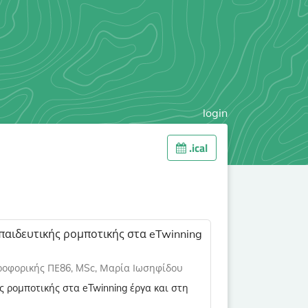
login
.ical
παιδευτικής ρομποτικής στα eTwinning
ηροφορικής ΠΕ86, MSc, Μαρία Ιωσηφίδου
 ρομποτικής στα eTwinning έργα και στη